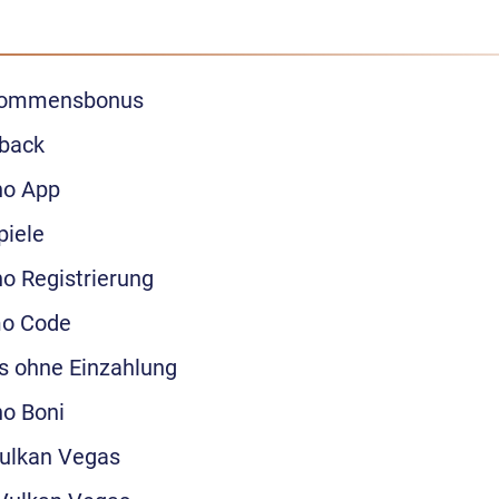
lkommensbonus
back
no App
piele
o Registrierung
mo Code
s ohne Einzahlung
o Boni
Vulkan Vegas