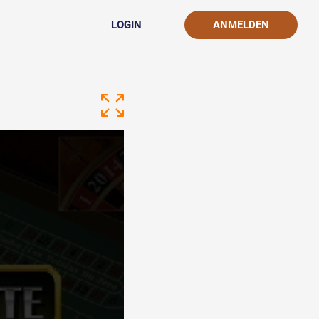
LOGIN
ANMELDEN