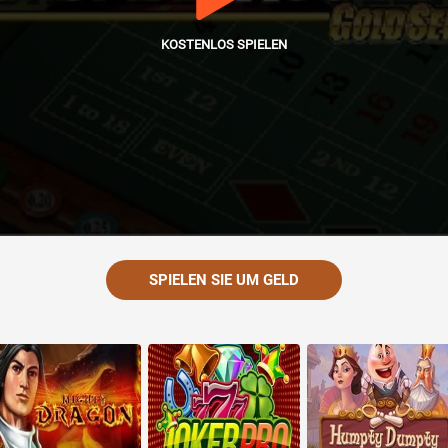
KOSTENLOS SPIELEN
SPIELEN SIE UM GELD